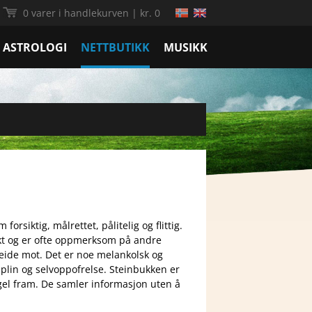
|
0 varer i handlekurven |
kr. 0
ASTROLOGI
NETTBUTIKK
MUSIKK
orsiktig, målrettet, pålitelig og flittig.
nsikt og er ofte oppmerksom på andre
eide mot. Det er noe melankolsk og
plin og selvoppofrelse. Steinbukken er
egel fram. De samler informasjon uten å