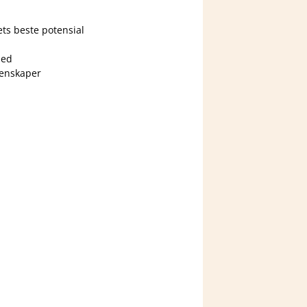
ts beste potensial
med
genskaper