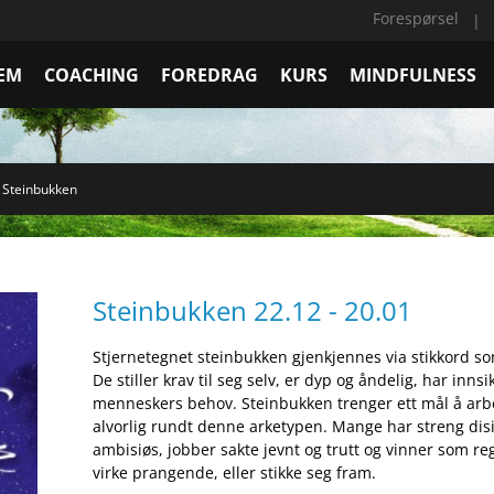
Forespørsel
EM
COACHING
FOREDRAG
KURS
MINDFULNESS
Steinbukken
Steinbukken 22.12 - 20.01
Stjernetegnet steinbukken gjenkjennes via stikkord som f
De stiller krav til seg selv, er dyp og åndelig, har in
menneskers behov. Steinbukken trenger ett mål å arb
alvorlig rundt denne arketypen. Mange har streng disi
ambisiøs, jobber sakte jevnt og trutt og vinner som r
virke prangende, eller stikke seg fram.