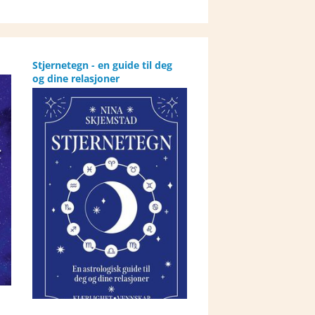
Stjernetegn - en guide til deg
og dine relasjoner