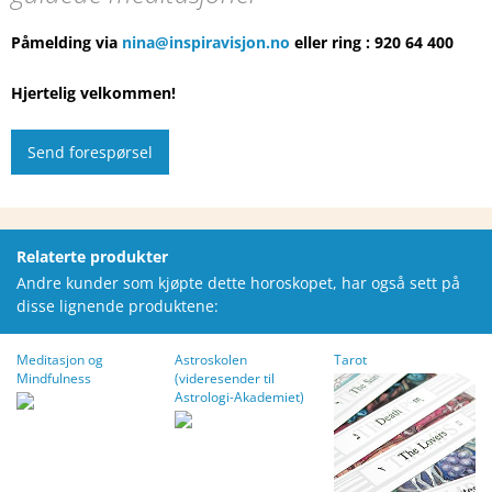
Påmelding via
nina@inspiravisjon.no
eller ring : 920 64 400
Hjertelig velkommen!
Relaterte produkter
Andre kunder som kjøpte dette horoskopet, har også sett på
disse lignende produktene:
Meditasjon og
Astroskolen
Tarot
Mindfulness
(videresender til
Astrologi-Akademiet)