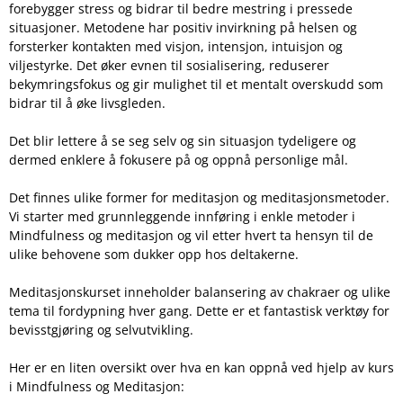
forebygger stress og bidrar til bedre mestring i pressede
situasjoner. Metodene har positiv invirkning på helsen og
forsterker kontakten med visjon, intensjon, intuisjon og
viljestyrke. Det øker evnen til sosialisering, reduserer
bekymringsfokus og gir mulighet til et mentalt overskudd som
bidrar til å øke livsgleden.
Det blir lettere å se seg selv og sin situasjon tydeligere og
dermed enklere å fokusere på og oppnå personlige mål.
Det finnes ulike former for meditasjon og meditasjonsmetoder.
Vi starter med grunnleggende innføring i enkle metoder i
Mindfulness og meditasjon og vil etter hvert ta hensyn til de
ulike behovene som dukker opp hos deltakerne.
Meditasjonskurset inneholder balansering av chakraer og ulike
tema til fordypning hver gang. Dette er et fantastisk verktøy for
bevisstgjøring og selvutvikling.
Her er en liten oversikt over hva en kan oppnå ved hjelp av kurs
i Mindfulness og Meditasjon: