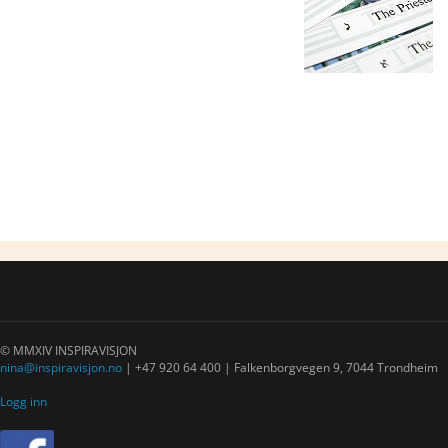
© MMXIV INSPIRAVISJON
nina@inspiravisjon.no
| +47 920 64 400 | Falkenborgvegen 9, 7044 Trondheim
Logg inn