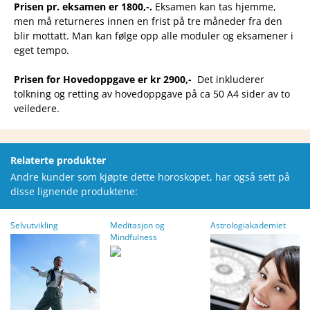
Prisen pr. eksamen er 1800,-.
Eksamen kan tas hjemme,
men må returneres innen en frist på tre måneder fra den
blir mottatt. Man kan følge opp alle moduler og eksamener i
eget tempo.
Prisen for Hovedoppgave er kr 2900,-
Det inkluderer
tolkning og retting av hovedoppgave på ca 50 A4 sider av to
veiledere.
Relaterte produkter
Andre kunder som kjøpte dette horoskopet, har også sett på
disse lignende produktene:
Selvutvikling
Meditasjon og
Astrologiakademiet
Mindfulness