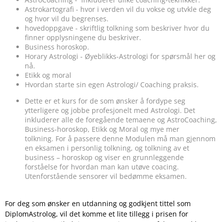
Astrokartografi - hvor i verden vil du vokse og utvkle deg
og hvor vil du begrenses.
hovedoppgave - skriftlig tolkning som beskriver hvor du
finner opplysningene du beskriver.
Business horoskop.
Horary Astrologi - Øyeblikks-Astrologi for spørsmål her og
nå.
Etikk og moral
Hvordan starte sin egen Astrologi/ Coaching praksis.
Dette er et kurs for de som ønsker å fordype seg
ytterligere og jobbe profesjonelt med Astrologi. Det
inkluderer alle de foregående temaene og AstroCoaching,
Business-horoskop, Etikk og Moral og mye mer
tolkning. For å passere denne Modulen må man gjennom
en eksamen i personlig tolkning, og tolkning av et
business – horoskop og viser en grunnleggende
forståelse for hvordan man kan utøve coacing.
Utenforstående sensorer vil bedømme eksamen.
For deg som ønsker en utdanning og godkjent tittel som
DiplomAstrolog, vil det komme et lite tillegg i prisen for