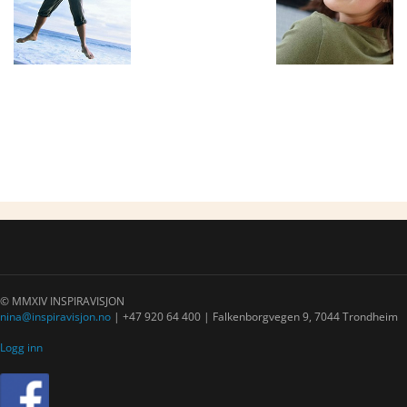
© MMXIV INSPIRAVISJON
nina@inspiravisjon.no
| +47 920 64 400 | Falkenborgvegen 9, 7044 Trondheim
Logg inn