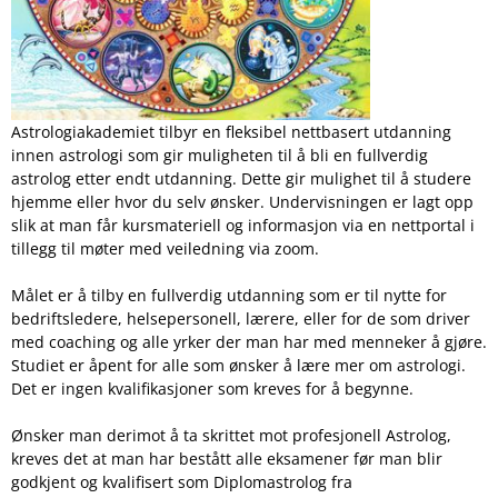
Astrologiakademiet tilbyr en fleksibel nettbasert utdanning
innen astrologi som gir muligheten til å bli en fullverdig
astrolog etter endt utdanning. Dette gir mulighet til å studere
hjemme eller hvor du selv ønsker. Undervisningen er lagt opp
slik at man får kursmateriell og informasjon via en nettportal i
tillegg til møter med veiledning via zoom.
Målet er å tilby en fullverdig utdanning som er til nytte for
bedriftsledere, helsepersonell, lærere, eller for de som driver
med coaching og alle yrker der man har med menneker å gjøre.
Studiet er åpent for alle som ønsker å lære mer om astrologi.
Det er ingen kvalifikasjoner som kreves for å begynne.
Ønsker man derimot å ta skrittet mot profesjonell Astrolog,
kreves det at man har bestått alle eksamener før man blir
godkjent og kvalifisert som Diplomastrolog fra