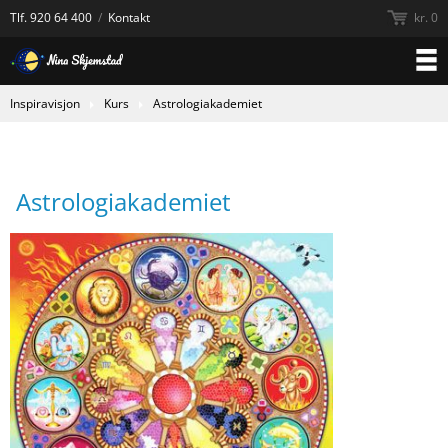
Tlf.
920 64 400
/
Kontakt
kr. 0
Inspiravisjon
Kurs
Astrologiakademiet
Astrologiakademiet