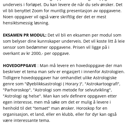
underveis i forløpet. Du kan levere de når du selv ønsker. Det
vil bli benyttet Zoom for muntlig presentasjon av oppgavene.
Noen oppgaver vil også være skriftlig der det er mest
hensiktsmessig løsning.
EKSAMEN PR MODUL:
Det vil bli en eksamen per modul som
som belyser dine kunnskaper underveis. Det vil koste litt å leie
sensor som bedømmer oppgavene. Prisen vil ligge på i
overkant av kr 2000,- per oppgave.
HOVEDOPPGAVE
: Man må levere en hovedoppgave der man
beskriver et tema man selv er engasjert i innenfor Astrologien.
Tidligere hovedoppgaver har omhandlet ulike Astrologiske
genre som "Øyeblikksastrologi ( Horary )", "Astrokartoografi",
"Parhoroskop", "Astrologi som metode for selvutvikling",
"Astrologi og helse". Man kan selv definere oppgaven etter
egen interesse, men må søke om det er mulig å levere i
henhold til det "temaet" man ønsker. Horoskop for en
organisasjon, et land, eller en klubb, eller for dyr kan også
være interessante tema.