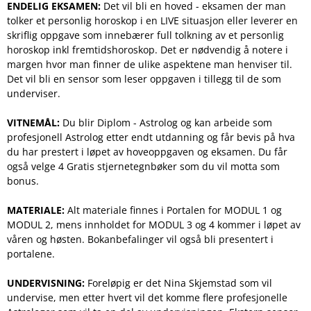
ENDELIG EKSAMEN:
Det vil bli en hoved - eksamen der man
tolker et personlig horoskop i en LIVE situasjon eller leverer en
skriflig oppgave som innebærer full tolkning av et personlig
horoskop inkl fremtidshoroskop. Det er nødvendig å notere i
margen hvor man finner de ulike aspektene man henviser til.
Det vil bli en sensor som leser oppgaven i tillegg til de som
underviser.
VITNEMÅL:
Du blir Diplom - Astrolog og kan arbeide som
profesjonell Astrolog etter endt utdanning og får bevis på hva
du har prestert i løpet av hoveoppgaven og eksamen. Du får
også velge 4 Gratis stjernetegnbøker som du vil motta som
bonus.
MATERIALE:
Alt materiale finnes i Portalen for MODUL 1 og
MODUL 2, mens innholdet for MODUL 3 og 4 kommer i løpet av
våren og høsten. Bokanbefalinger vil også bli presentert i
portalene.
UNDERVISNING:
Foreløpig er det Nina Skjemstad som vil
undervise, men etter hvert vil det komme flere profesjonelle