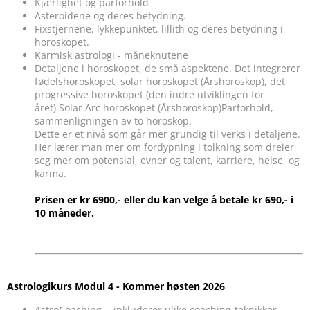
Kjærlighet og parforhold
Asteroidene og deres betydning.
Fixstjernene, lykkepunktet, lillith og deres betydning i
horoskopet.
Karmisk astrologi - måneknutene
Detaljene i horoskopet, de små aspektene. Det integrerer
fødelshoroskopet, solar horoskopet (Årshoroskop), det
progressive horoskopet (den indre utviklingen for
året) Solar Arc horoskopet (Årshoroskop)Parforhold,
sammenligningen av to horoskop.
Dette er et nivå som går mer grundig til verks i detaljene.
Her lærer man mer om fordypning i tolkning som dreier
seg mer om potensial, evner og talent, karriere, helse, og
karma.
Prisen er kr 6900,- eller du kan velge å betale kr 690,- i
10 måneder.
Astrologikurs Modul 4 - Kommer høsten 2026
AstroCoaching - inkluderer ulike coaching-teknikker.